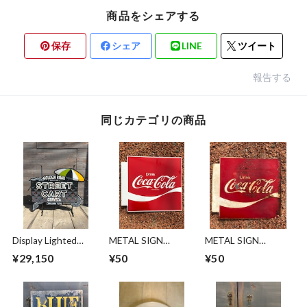
商品をシェアする
保存
シェア
LINE
ツイート
報告する
同じカテゴリの商品
Display Lighted
METAL SIGN
METAL SIGN
Sign''Golden Road
“COCA-COLA"
“COCA-COLA"
¥29,150
¥50
¥50
Brewing''/ワゴン カ
BOTH SIDES
BOHH SIDES
ート ディスプレイ
TIPE①/コカコーラ
TIPE②/コカコーラ
サイン 看板
coke サインプレー
coke サインプレー
ト 看板 両面 70s ヴ
ト 看板 両面 70s ヴ