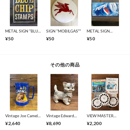
ィンテージ vintage
ィンテージ vintage
METAL SIGN ''BLUE
SIGN ''MOBILGAS""
METAL SIGN
CHIP"/ブルーチップ
''PEPSI"
¥50
¥50
¥50
サインプレート 看
板 両面看板 ビンテ
ージ
その他の商品
Vintage Joe Camel
Vintage Edward
VIEW MASTER
Cigarettes Mug
Mobley Sleep Eyes
REELS ⑫
¥2,640
¥8,690
¥2,200
Cup/ジョーキャメ
Rubber Doll''CAT"/