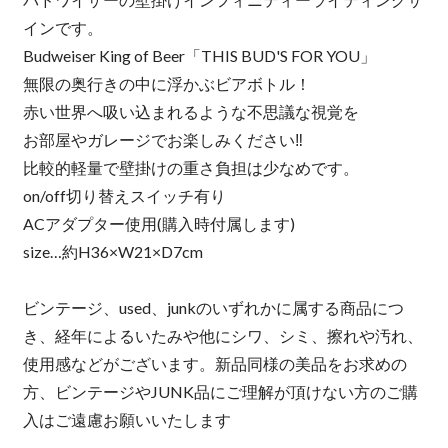
インです。
Budweiser King of Beer「THIS BUD'S FOR YOU」
無限の奥行きの中に浮かぶビアボトル！
赤い世界へ吸い込まれるような不思議な視覚を
お部屋やガレージでお楽しみください‼︎
比較的軽量で壁掛けの重さ負担は少なめです。
on/off切り替えスイッチ有り
ACアダプター使用(購入時付属します)
size…約H36×W21×D7cm
ビンテージ、used、junkのいずれかに属する商品につ
き、経年によるいたみや他にシワ、シミ、擦れや汚れ、
使用感などがございます。新品同様の美品をお求めの
方、ビンテージやJUNK品にご理解が頂けない方のご購
入はご遠慮お願いいたします