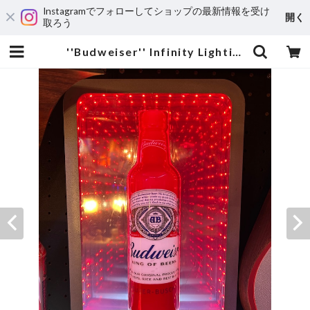
Instagramでフォローしてショップの最新情報を受け
開く
取ろう
''Budweiser'' Infinity Lighting Sign/バドワイザー ライティング ディスプレイサイン | MOTORROCK KUSTOMSHOP ”FU’Z KORNER”