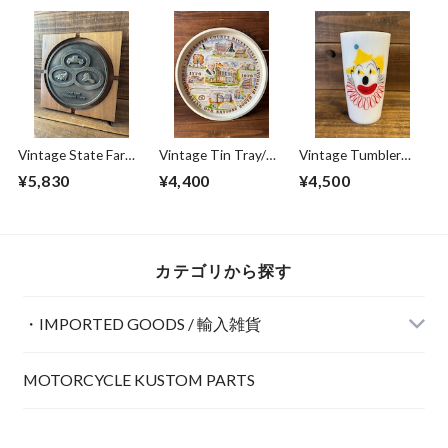
ル たばこ 75周年 マ
ラバードール エド
グカップ 80's ビン
ワードモブレイ 猫
テージ
60's ビンテージ
Vintage State Farm
Vintage Tin Tray/テ
Vintage Tumbler
Anniversary Plate/ス
ィン トレイ お盆 ペ
Hazel
¥5,830
¥4,400
¥4,500
テートファーム 記
ンシルベニア州 70's
Atlas''CLOWN''/ヘー
念プレート 50's ビ
ビンテージ
ゼルアトラス ピエ
ンテージ
ロ タンブラー ビン
テージ
カテゴリから探す
・IMPORTED GOODS / 輸入雑貨
MOTORCYCLE KUSTOM PARTS
POSTER / ポスター