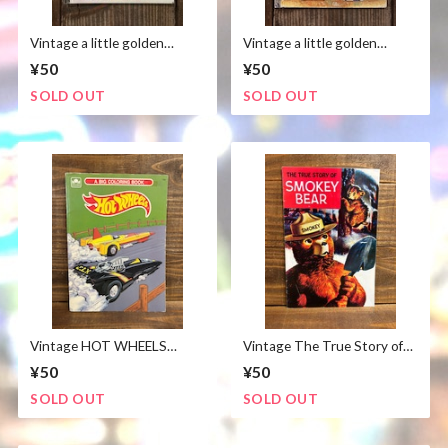
Vintage a little golden
Vintage a little golden
book''SMOKEY THE BEAR''/
book''Yogi Bear''Hanna-
¥50
¥50
スモーキーベア ゴールデン
Barbera /ヨギベア ゴールデ
ブック 絵本 70's ビンテージ
ンブック 絵本 60s ビンテー
SOLD OUT
SOLD OUT
ジ
Vintage HOT WHEELS
Vintage The True Story of
Coloring Book/ホットウィ
SMOKEY BEAR Comic Book
¥50
¥50
ール ぬり絵 1980年代 ビン
／スモーキーベア コミック
テージ
1960年代 ビンテージ
SOLD OUT
SOLD OUT