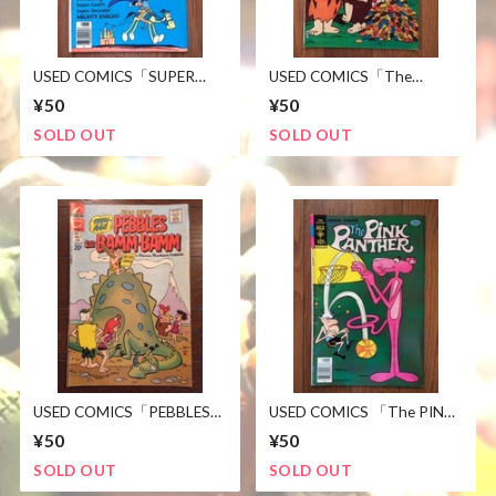
USED COMICS「SUPER
USED COMICS「The
GOOF」WALT DISNEY グー
FLINTSTONES NEIGHBORS
¥50
¥50
フィー
Barney&Betty」
SOLD OUT
SOLD OUT
USED COMICS「PEBBLES
USED COMICS 「The PINK
AND BAMM-BAMM」
PANTHER」ピンクパンサー
¥50
¥50
SOLD OUT
SOLD OUT