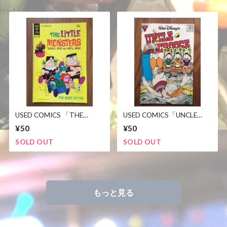
USED COMICS 「THE
USED COMICS「UNCLE
LITTLE MONSTERS」リト
SCROOGE」
¥50
¥50
ルモンスター
SOLD OUT
SOLD OUT
もっと見る