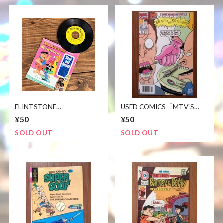
FLINTSTONE
USED COMICS「MTV`S
BOOK&RECORDS
BEAVIS AND BUTT-HEAD」
¥50
¥50
SOLD OUT
SOLD OUT