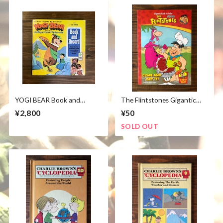
YOGI BEAR Book and
The Flintstones Gigantic
Record Peter Pan/ブック&
Book to Color Yogi Bear/ プ
¥2,800
¥50
レコード ヨギベア Hanna-
リントストーン ヨギベア ぬ
Barbera 絵本 レコード 70's
り絵 ハンナバーベラ
SOLD OUT
ビンテージ