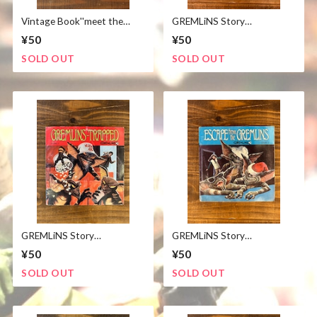
Vintage Book''meet the
GREMLiNS Story
MUNCH BUNCH"/マンチバ
Book&Record story⑤/グレ
¥50
¥50
ンチ 洋書 絵本 80's ビンテ
ムリン 絵本 レコード 1984
ージ
年 ビンテージ
SOLD OUT
SOLD OUT
GREMLiNS Story
GREMLiNS Story
Book&Record story④/グレ
Book&Record story③/グレ
¥50
¥50
ムリン 絵本 レコード 1984
ムリン 絵本 レコード 1984
年 ビンテージ
年 ビンテージ
SOLD OUT
SOLD OUT