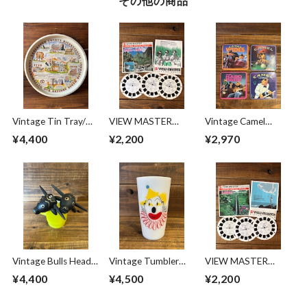
その他の商品
Vintage Tin Tray/テ
VIEW MASTER
Vintage Camel
ィン トレイ お盆 ペ
REELS ⑲
Cigarettes Joe
¥4,400
¥2,200
¥2,970
ンシルベニア州 70's
Camel Costers Set/
ビンテージ
ジョーキャメル た
ばこ コースター 箱
入り 90'sビンテージ
Vintage Bulls Head
Vintage Tumbler
VIEW MASTER
Salt& Pepper/ソル
Hazel
REELS ⑱
¥4,400
¥4,500
¥2,200
ト&ペッパー 雄牛
Atlas''CLOWN''/ヘー
木製 ビンテージ
ゼルアトラス ピエ