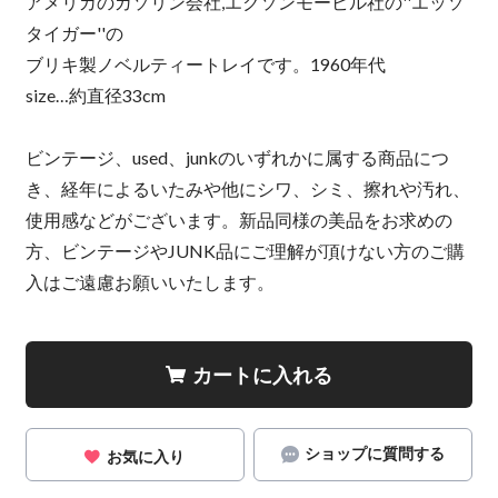
アメリカのガソリン会社,エクソンモービル社の''エッソ
タイガー''の
ブリキ製ノベルティートレイです。1960年代
size…約直径33cm
ビンテージ、used、junkのいずれかに属する商品につ
き、経年によるいたみや他にシワ、シミ、擦れや汚れ、
使用感などがございます。新品同様の美品をお求めの
方、ビンテージやJUNK品にご理解が頂けない方のご購
入はご遠慮お願いいたします。
カートに入れる
ショップに質問する
お気に入り