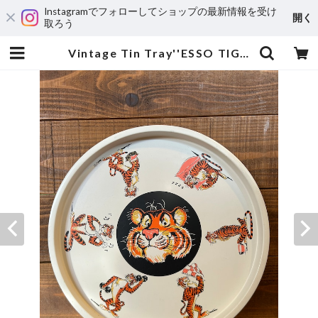
Instagramでフォローしてショップの最新情報を受け
開く
取ろう
Vintage Tin Tray''ESSO TIGER''/エッソタイガー お盆 トレイ 60's ビンテージ | MOTORROCK KUSTOMSHOP ”FU’Z KORNER”