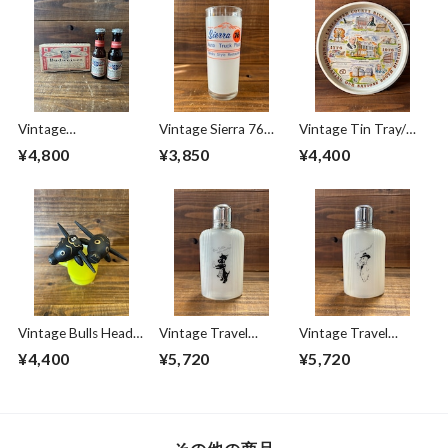
Vintage
Vintage Sierra 76
Vintage Tin Tray/テ
Salt&Pepper
Track Glass/トラッ
ィン トレイ お盆 ペ
¥4,800
¥3,850
¥4,400
''Budweiser Lager
ク グラス 希少 ビン
ンシルベニア州 70's
Beer'' Mini Bottle/ソ
テージ
ビンテージ
ルト&ペッパー バド
ワイザー ミニボト
ル 50's ビンテージ
Vintage Bulls Head
Vintage Travel
Vintage Travel
Salt& Pepper/ソル
Balbottle Plastic
Balbottle Plastic
¥4,400
¥5,720
¥5,720
ト&ペッパー 雄牛
Flask②/フラスコボ
Flask①/フラスコボ
木製 ビンテージ
トル お酒 携帯用
トル お酒 携帯用
60's ビンテージ
60's ビンテージ