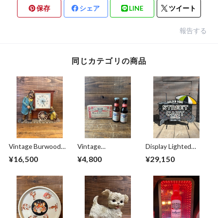
保存
シェア
LINE
ツイート
報告する
同じカテゴリの商品
Vintage Burwood
Vintage
Display Lighted
Wall Clock/壁掛け時
Salt&Pepper
Sign''Golden Road
¥16,500
¥4,800
¥29,150
計 バーウッド社製
''Budweiser Lager
Brewing''/ワゴン カ
ビンテージ
Beer'' Mini Bottle/ソ
ート ディスプレイ
ルト&ペッパー バド
サイン 看板
ワイザー ミニボト
ル 50's ビンテージ