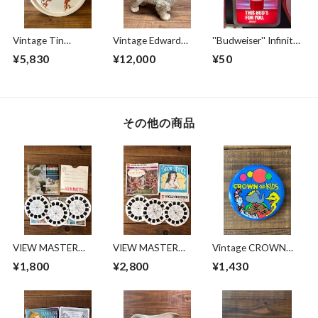
Vintage Tin
Vintage Edward
''Budweiser'' Infinity
Tray''ESSO TIGER''/
Mobley Sleep Eyes
Lighting Sign/バド
¥5,830
¥12,000
¥50
エッソタイガー お
Rubber Doll''DOG"/
ワイザー ライティ
盆 トレイ 60's ビン
ラバードール エド
ング ディスプレイ
テージ
ワードモブレイ 犬
サイン
60's ビンテージ
その他の商品
VIEW MASTER
VIEW MASTER
Vintage CROWN
REELS ㉑
REELS ⑧
BOOKS KIDS Pin/缶
¥1,800
¥2,800
¥1,430
バッジ ビッグバー
ド ババール 80's ビ
ンテージ