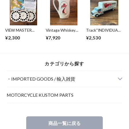
VIEW MASTER
Vintage Whiskey
Track''INDIVIDUAL
REELS ⑦
Pitcher''Seagram's 7
FOODSERVICE"Anni
¥2,300
¥7,920
¥2,530
Crown''/ピッチャー
versary Charging
ウイスキー シーグ
Ahead/記念品 充電
ラム セブンクラウ
バッテリー 珍品 ト
ン 70's ビンテージ
ラック
カテゴリから探す
・IMPORTED GOODS / 輸入雑貨
MOTORCYCLE KUSTOM PARTS
POSTER / ポスター
商品一覧に戻る