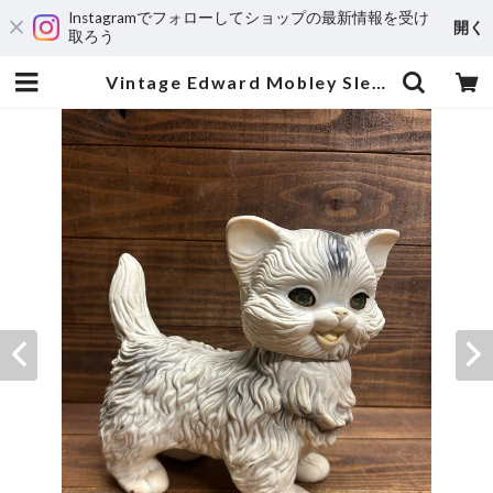
Instagramでフォローしてショップの最新情報を受け
開く
取ろう
Vintage Edward Mobley Sleep Eyes Rubber Doll''CAT"/ラバードール エドワードモブレイ 猫 60's ビンテージ | MOTORROCK KUSTOMSHOP ”FU’Z KORNER”