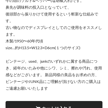
牛の頭のソルト&ペッパー(塩胡椒入れ)です。
鼻先が調味料の投入口となっていて、
後頭部から振りかけて使用するという斬新な仕組みで
す。
古い物なのでディスプレイとしてのご使用をオススメし
ます。
木製/1950〜60年代頃
size…約H13.5×W12.3×D6cm(１つのサイズ)
ビンテージ、used、junkのいずれかに属する商品につ
き、経年のいたみや他にシワ、シミ、擦れや汚れ、使用
感などがございます。 新品同様の美品をお求めの方、
ビンテージやJUNK品にご理解が頂けない方のご購入は
ご遠慮お願いいたします