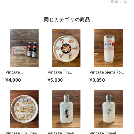
報告する
同じカテゴリの商品
Vintage
Vintage Tin
Vintage Sierra 76
Salt&Pepper
Tray''ESSO TIGER''/
Track Glass/トラッ
¥4,800
¥5,830
¥3,850
''Budweiser Lager
エッソタイガー お
ク グラス 希少 ビン
Beer'' Mini Bottle/ソ
盆 トレイ 60's ビン
テージ
ルト&ペッパー バド
テージ
ワイザー ミニボト
ル 50's ビンテージ
Vintage Tin Tray/テ
Vintage Travel
Vintage Travel