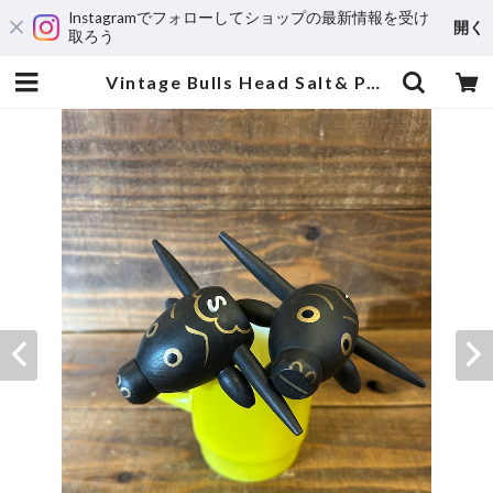
Instagramでフォローしてショップの最新情報を受け
開く
取ろう
Vintage Bulls Head Salt& Pepper/ソルト&ペッパー 雄牛 木製 ビンテージ | MOTORROCK KUSTOMSHOP ”FU’Z KORNER”