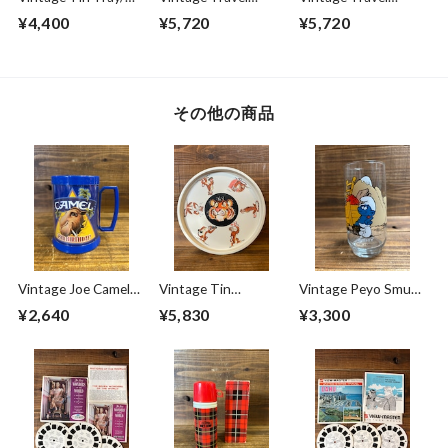
ィン トレイ お盆 ペ
Balbottle Plastic
Balbottle Plastic
¥4,400
¥5,720
¥5,720
ンシルベニア州 70's
Flask②/フラスコボ
Flask①/フラスコボ
ビンテージ
トル お酒 携帯用
トル お酒 携帯用
60's ビンテージ
60's ビンテージ
その他の商品
Vintage Joe Camel
Vintage Tin
Vintage Peyo Smurf
Cigarettes Mug
Tray''ESSO TIGER''/
Glass''HEFTY"/スマ
¥2,640
¥5,830
¥3,300
Cup/ジョーキャメ
エッソタイガー お
ーフ グラス タンブ
ル たばこ 75周年 マ
盆 トレイ 60's ビン
ラー 80's ビンテー
グカップ 80's ビン
テージ
ジ
テージ